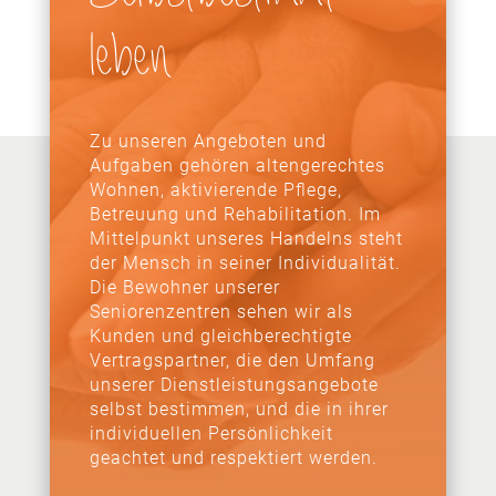
leben
Zu unseren Angeboten und
Aufgaben gehören alten­ge­rechtes
Wohnen, akti­vie­rende Pflege,
Betreuung und Rehabilitation. Im
Mittelpunkt unseres Handelns steht
der Mensch in seiner Individualität.
Die Bewohner unserer
Seniorenzentren sehen wir als
Kunden und gleich­be­rech­tigte
Vertragspartner, die den Umfang
unserer Dienstleistungsangebote
selbst bestimmen, und die in ihrer
indi­vi­du­ellen Persönlichkeit
geachtet und respek­tiert werden.