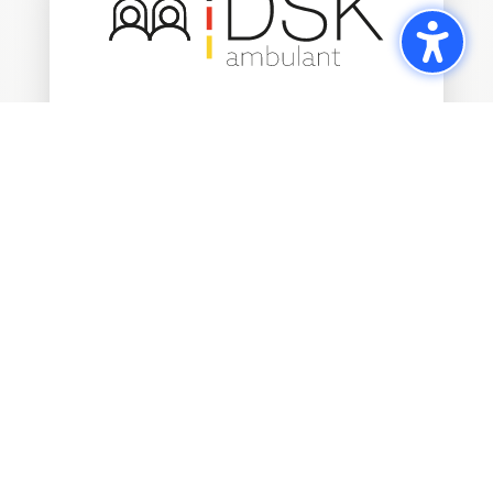
DSK ambulant
Rohrlachstraße 29
67063 Ludwigshafen
Telefon: 06241 7168
Telefax: 06241 7167
ambulant@dsklu.de
dsk-ambulant.de